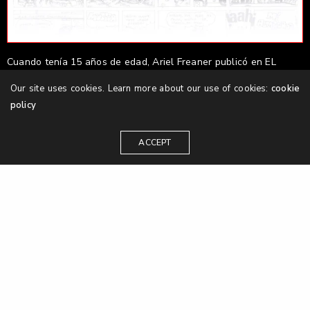
Cuando tenía 15 años de edad, Ariel Freaner publicó en EL
IMPARCIAL su tira cómica “Los blincabolines”.
Our site uses cookies. Learn more about our use of cookies:
cookie
policy
TECNOLOGÍA, ARMA DE DOS FILOS
ACCEPT
Para Ariel, quien lleva más de 35 años en esta industria, el
paso del tiempo y la tecnología han sido un arma de dos
filos, pero a la que han aprendido a adaptarse para
mantenerse a la vanguardia tanto de grandes empresas
como de las necesidades de los clientes y el público.
“Es una oportunidad porque abrió muchísimos mercados
diferentes, porque entre más original está el trabajo en un